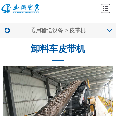
网
站
关
首
通用输送设备
>
皮带机
于
产
页
我
品
工
卸料车皮带机
们
中
程
新
心
案
闻
联
例
资
系
讯
我
们