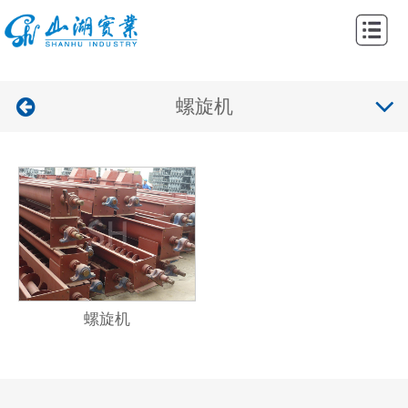
网
站
关
首
螺旋机
于
产
页
我
品
工
们
中
程
新
心
案
闻
联
例
资
系
讯
我
螺旋机
们