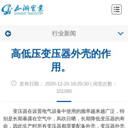
网
站
关
首
行业新闻
于
产
页
我
品
工
高低压变压器外壳的作
们
中
程
新
用。
心
案
闻
联
发布日期： 2020-12-24 16:20:30 | 浏览次数：
例
资
系
101095
讯
我
们
变压器在设置电气设备中使用的频率越来越广泛，特
别是长期暴露在空气中，风吹日晒，长期降低变压器的寿
命，因此生产时所有变压器都需要配备外壳，变压器外壳